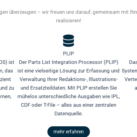
gen überzeugen – wir freuen uns darauf, gemeinsam mit Ih
realisieren!
PLIP
OS) ist
Der Parts List Integration Processor (PLIP)
Das
m, das
ist eine vielseitige Lösung zur Erfassung und
System
zient
Verwaltung Ihrer Redaktions-, Illustrations-
Verte
 und zu
und Ersatzteildaten. Mit PLIP erstellen Sie
ernen,
mühelos unterschiedliche Ausgaben wie IPL,
CDF oder T-File – alles aus einer zentralen
Datenquelle.
mehr erfahren