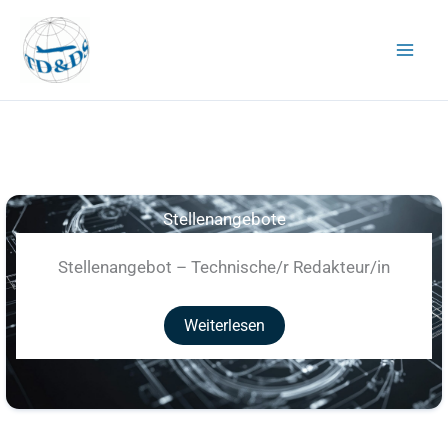
Zum
Inhalt
springen
Stellenangebote
Stellenangebot – Technische/r Redakteur/in
Weiterlesen